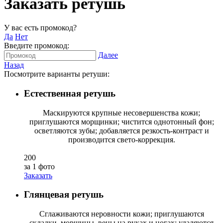
Заказать ретушь
У вас есть промокод?
Да
Нет
Введите промокод:
Далее
Назад
Посмотрите варианты ретуши:
Естественная ретушь
Маскируются крупные несовершенства кожи;
приглушаются морщинки; чистится однотонный фон;
осветляются зубы; добавляется резкость-контраст и
производится свето-коррекция.
200
за 1 фото
Заказать
Глянцевая ретушь
Сглаживаются неровности кожи; приглушаются
складки, морщины, вены на руках и ногах; удаляются