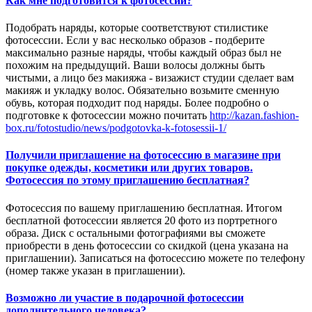
Как мне подготовится к фотосессии?
Подобрать наряды, которые соответствуют стилистике
фотосессии. Если у вас несколько образов - подберите
максимально разные наряды, чтобы каждый образ был не
похожим на предыдущий. Ваши волосы должны быть
чистыми, а лицо без макияжа - визажист студии сделает вам
макияж и укладку волос. Обязательно возьмите сменную
обувь, которая подходит под наряды. Более подробно о
подготовке к фотосессии можно почитать
http://kazan.fashion-
box.ru/fotostudio/news/podgotovka-k-fotosessii-1/
Получили приглашение на фотосессию в магазине при
покупке одежды, косметики или других товаров.
Фотосессия по этому приглашению бесплатная?
Фотосессия по вашему приглашению бесплатная. Итогом
бесплатной фотосессии является 20 фото из портретного
образа. Диск с остальными фотографиями вы сможете
приобрести в день фотосессии со скидкой (цена указана на
приглашении). Записаться на фотосессию можете по телефону
(номер также указан в приглашении).
Возможно ли участие в подарочной фотосессии
дополнительного человека?