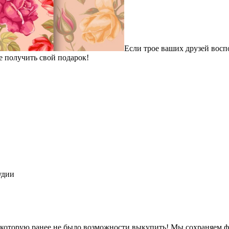
Если трое ваших друзей восп
е получить свой подарок!
удии
 которую ранее не было возможности выкупить! Мы сохраняем ф