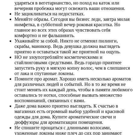
ударяться в вегетарианство, но поход на каток или
вечерняя пробежка могут освежить ваши отношения.
Не зацикливаться на недостатках.
Меняйте образы. Сегодня вы бизнес леди, завтра милая
нимфетка, в субботний вечер роковая красотка. Но
главное во всех этих образах чувствовать себя
комфортно и не фальшивить.
Ухаживайте за собой. Никто не отменял пилинги,
скрабы, маникюр. Ведь девушка должна выглядеть
приятно и оставаться такой же приятной на ощупь.
НО не злоупотребляйте косметическими и
стайлинговыми средствами. Ведь гораздо приятнее
запустить руку в мягкую копну волос, чем в слипшиеся
от лака и спутанные локоны.
Помните про аромат. Хорошо иметь несколько ароматов
для различных людей и событий. Но в то же время не
стоит менять их каждый день, чтобы в памяти любимого
оставались те нотки, способные вызвать множество
воспоминаний, связанных с вами.
Даже дома важно приятно выглядеть. К счастью в
магазинах есть огромный выбор удобной и красивой
одежды для дома. Купите ароматические свечи и
дюффузоры для ароматизации помещения.
Не спишите прощаться с длинными волосами,
ухоженные локоны ниже плеч до сих пор занимают