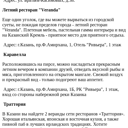
Адрес: ул. Братьев-Касимовых, д.38.
Летний ресторан "Veranda"
Еще один уголок, где вы можете вырваться из городской
суеты, не покидая пределов города - летний ресторан
"Veranda". Плетеная мебель, пастельная гамма интерьера и вид
на Казанский Кремль - приятное место для приятного отдыха.
Адрес: г.Казань, пр.Ф.Амирхана, 1, Отель "Ривьера", 1 этаж
Каравелла
Расположившись на пирсе, можно насладиться прекрасным
летним вечером в компании друзей, отведать вкусной рыбы и
мяса, приготовленного на открытом мангале. Свежий воздух
и прекрасный вид - только подогреют ваш аппетит.
Адрес: г.Казань, пр.Ф.Амирхана, 1Б, РК "Ривьера", 1 этаж,
вход со стороны набережной реки Казанка
Траттория
В Казани вы найдете 2 веранды сети ресторанов «Траттория».
Хорошая итальянская, японская и восточная кухня, а также
пивной паб в лучших ирландских традициях. Хотите