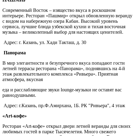
Современный Восток – изящество вкуса в роскошном
интерьере. Ресторан «Пашмир» открыл обновленную веранду
с видом на набережную озера Кабан. Высокий уровень
сервиса, лучшие блюда узбекской кухни и тихая восточная
музыка – великолепный выбор для настоящих ценителей.
Адрес: г. Казань, ул. Хади Такташ, д. 30
Панорама
В мир элегантности и безупречного вкуса попадают гости
летней террасы ресторана «Панорама», поднявшись на 4-й
этаж развлекательного комплекса «Ривьера». Приятная
атмосфера, вкусная
еда и расслабляющие звуки lounge-музыки не оставят вас
равнодушными.
Адрес: г.Казань, пр.Ф.Амирхана, 1Б. РК "Ривьера", 4 этаж
«Art-кофе»
Ресторан «Art-кофе» открыл двери летней веранды для своих
любимых гостей в парке Тысячелетия. Много свежего